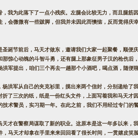
，我为此落下了一点小残疾。左腿会比较无力，而且腿筋因
走，会微微有一些跛脚，但我并未因此而懊恼，反而觉得庆
圣诞节前后，马天才做东，邀请我们大家一起聚餐，顺便庆
和那惊心动魄的斗智斗勇，还有腿上那象征男子汉的枪伤后
杨洪军提出，咱们三个再去一趟那个小酒吧，喝点酒，随便
杨洪军从自己的夹克衫里，摸出来两个信封，分别递给了我
张对折了三次的纸，纸是一份红头文件，上面写着我和马天才
的技术警员，实习期一年。在此之前，我们不用经过专门的
天才在警察局谋取了新的职业。这原本是这一年多以来，我
件，马天才却拿在手里来来回回看了很长时间，一贯嬉皮笑