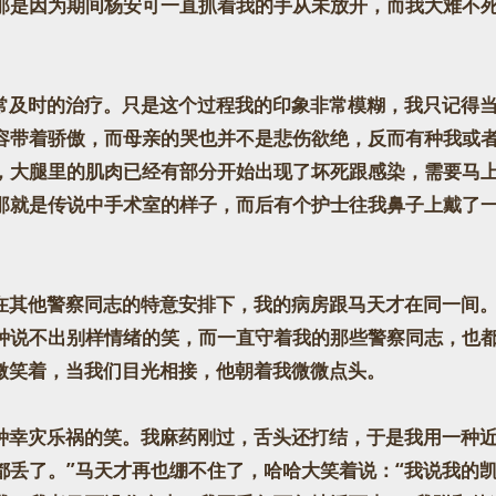
那是因为期间杨安可一直抓着我的手从未放开，而我大难不
及时的治疗。只是这个过程我的印象非常模糊，我只记得当
容带着骄傲，而母亲的哭也并不是悲伤欲绝，反而有种我或
，大腿里的肌肉已经有部分开始出现了坏死跟感染，需要马
那就是传说中手术室的样子，而后有个护士往我鼻子上戴了
其他警察同志的特意安排下，我的病房跟马天才在同一间。
种说不出别样情绪的笑，而一直守着我的那些警察同志，也
边微笑着，当我们目光相接，他朝着我微微点头。
幸灾乐祸的笑。我麻药刚过，舌头还打结，于是我用一种近
都丢了。”马天才再也绷不住了，哈哈大笑着说：“我说我的