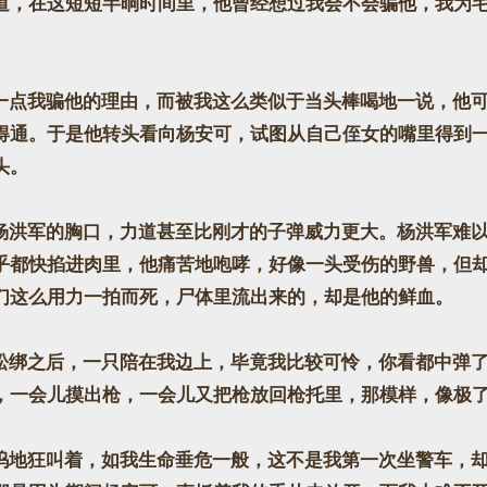
道，在这短短半晌时间里，他曾经想过我会不会骗他，我为
点我骗他的理由，而被我这么类似于当头棒喝地一说，他可
得通。于是他转头看向杨安可，试图从自己侄女的嘴里得到
头。
洪军的胸口，力道甚至比刚才的子弹威力更大。杨洪军难以
乎都快掐进肉里，他痛苦地咆哮，好像一头受伤的野兽，但
们这么用力一拍而死，尸体里流出来的，却是他的鲜血。
绑之后，一只陪在我边上，毕竟我比较可怜，你看都中弹了
，一会儿摸出枪，一会儿又把枪放回枪托里，那模样，像极
地狂叫着，如我生命垂危一般，这不是我第一次坐警车，却