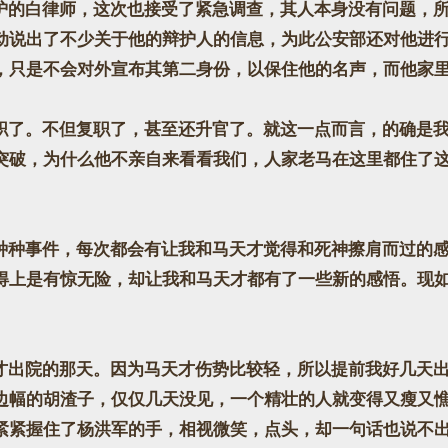
的白律师，这次也接受了紧急调查，其人本身没有问题，所
动说出了不少关于他的辩护人的信息，为此公安部还对他进
，只是不会对外宣布其第二身份，以保住他的名声，而他家
了。不但复职了，甚至还升官了。就这一点而言，的确是我
突破，为什么他不亲自来看看我们，人家老马在这里都住了
种事件，每次都会有让我和马天才觉得和死神擦肩而过的感
得上是有惊无险，却让我和马天才都有了一些新的感悟。现
出院的那天。因为马天才伤势比较轻，所以提前我好几天出
边幅的胡渣子，仅仅几天没见，一个精壮的人就变得又瘦又
紧紧握住了杨洪军的手，相视微笑，点头，却一句话也说不