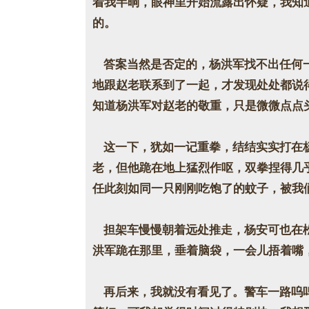
着我半晌，眼神里开始流露出怀疑，我知
的。
答案当然是否定的，杨洪军找不出任何一
地跟赵老联系到了一起，才发现处处都说
知道杨洪军对赵老的敬重，只是微微点点
这一下，犹如一记重拳，结结实实打在杨
老，但他跪在地上猛烈作呕，双拳捏得几
任此刻如同一只刚刚吃饱了的蚊子，被我
担架车慢慢朝着远处推走，杨安可也在松
洪军跪在那里，垂着脑袋，一会儿捂着嘴
再后来，我就没有看见了。警车一路呜呜