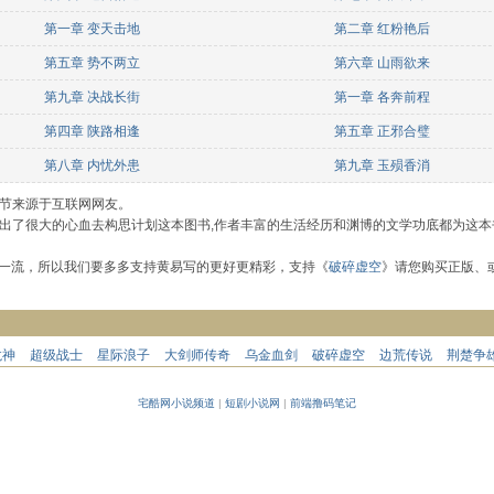
第一章 变天击地
第二章 红粉艳后
第五章 势不两立
第六章 山雨欲来
第九章 决战长街
第一章 各奔前程
第四章 陕路相逢
第五章 正邪合璧
第八章 内忧外患
第九章 玉殒香消
章节来源于互联网网友。
者付出了很大的心血去构思计划这本图书,作者丰富的生活经历和渊博的文学功底都为这本
一流，所以我们要多多支持黄易写的更好更精彩，支持《
破碎虚空
》请您购买正版、
龙神
超级战士
星际浪子
大剑师传奇
乌金血剑
破碎虚空
边荒传说
荆楚争
宅酷网小说频道
|
短剧小说网
|
前端撸码笔记