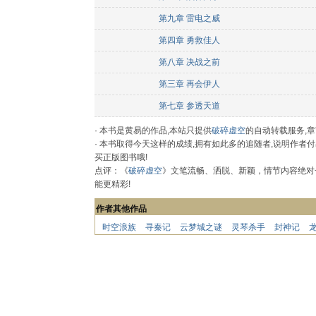
第九章 雷电之威
第四章 勇救佳人
第八章 决战之前
第三章 再会伊人
第七章 参透天道
· 本书是黄易的作品,本站只提供
破碎虚空
的自动转载服务,
· 本书取得今天这样的成绩,拥有如此多的追随者,说明作
买正版图书哦!
点评：《
破碎虚空
》文笔流畅、洒脱、新颖，情节内容绝对
能更精彩!
作者其他作品
时空浪族
寻秦记
云梦城之谜
灵琴杀手
封神记