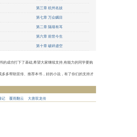
第三章 杭州名妓
第七章 万众瞩目
第二章 隔墙有耳
第六章 前世今生
第十章 破碎虚空
书的成功打下了基础,希望大家继续支持,有能力的同学要购
或多多帮助宣传、推荐本书，好的小说，有了你们的支持才
雄记
覆雨翻云
大唐双龙传