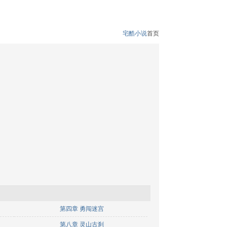
宅酷小说
首页
第四章 勇闯迷宫
第八章 灵山古刹