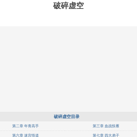
破碎虚空
破碎虚空目录
第二章 年青高手
第三章 血战惊雁
第六章 迷宫悟道
第七章 四大弟子