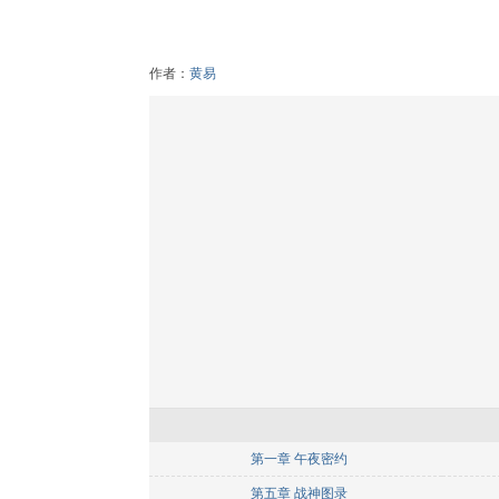
作者：
黄易
第一章 午夜密约
第五章 战神图录