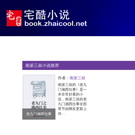
南派三叔小说推荐
作者：
南派三叔
南派三叔的《老九
门湘西往事》是一
本非常好看的小
说，南派三叔的老
九门湘西往事全部
章节由网友更新上
传…
老九门湘西往事