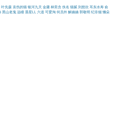
松
叶先森
哀伤的猫
银河九天
金庸
林奕含
佚名
猫腻
刘慈欣
耳东水寿
俞
柿
黑山老鬼
远瞳
晨星LL
六道
可爱淘
何员外
解嬿嬿
郭敬明
纪非烟
懒朵