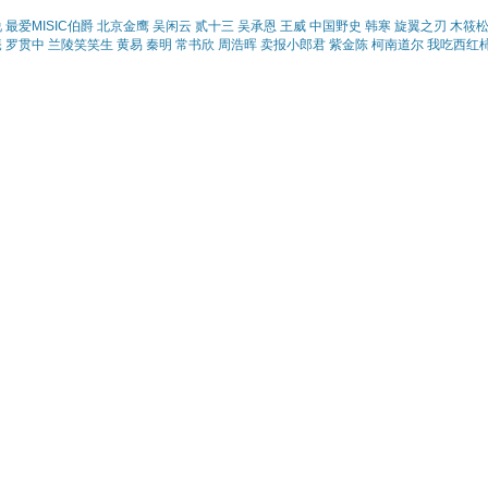
说
最爱MISIC伯爵
北京金鹰
吴闲云
贰十三
吴承恩
王威
中国野史
韩寒
旋翼之刃
木筱
庵
罗贯中
兰陵笑笑生
黄易
秦明
常书欣
周浩晖
卖报小郎君
紫金陈
柯南道尔
我吃西红