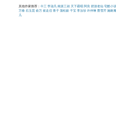
其他作家推荐：
仐三
李诣凡
南派三叔
天下霸唱
阿良
碧游老仙
宅酷小
万春
石玉昆
俞万
崔走召
青子
蒲松龄
干宝
李汝珍
许仲琳
曹雪芹
施耐
儿