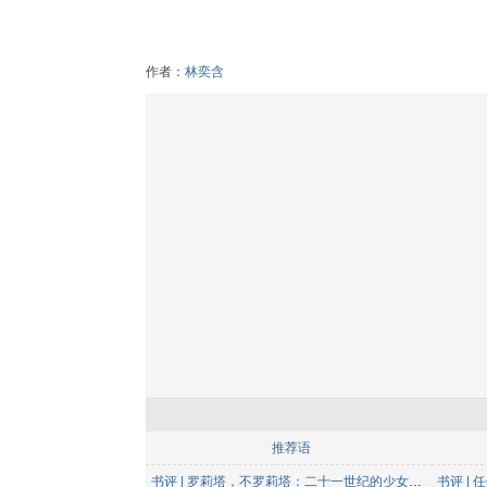
作者：
林奕含
推荐语
书评 | 罗莉塔，不罗莉塔：二十一世纪的少女遇险记