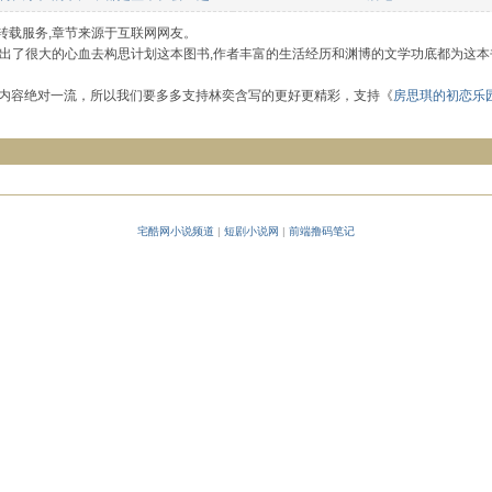
转载服务,章节来源于互联网网友。
者付出了很大的心血去构思计划这本图书,作者丰富的生活经历和渊博的文学功底都为这本
内容绝对一流，所以我们要多多支持林奕含写的更好更精彩，支持《
房思琪的初恋乐
宅酷网小说频道
|
短剧小说网
|
前端撸码笔记