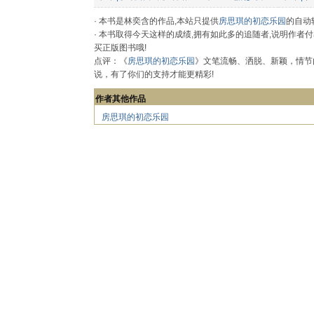
· 本书是林奕含的作品,本站只提供
房思琪的初恋乐园
的自动
· 本书取得今天这样的成绩,拥有如此多的追随者,说明作
买正版图书哦!
点评：《
房思琪的初恋乐园
》文笔流畅、洒脱、新颖，情节
说，有了你们的支持才能更精彩!
作者其他作品
房思琪的初恋乐园