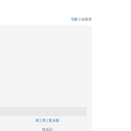
宅酷小说
首页
第三章 | 复乐园
校后记