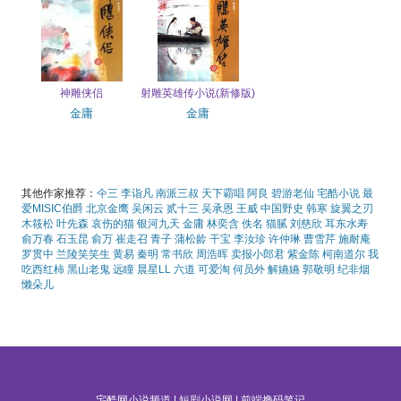
神雕侠侣
射雕英雄传小说(新修版)
金庸
金庸
其他作家推荐：
仐三
李诣凡
南派三叔
天下霸唱
阿良
碧游老仙
宅酷小说
最
爱MISIC伯爵
北京金鹰
吴闲云
贰十三
吴承恩
王威
中国野史
韩寒
旋翼之刃
木筱松
叶先森
哀伤的猫
银河九天
金庸
林奕含
佚名
猫腻
刘慈欣
耳东水寿
俞万春
石玉昆
俞万
崔走召
青子
蒲松龄
干宝
李汝珍
许仲琳
曹雪芹
施耐庵
罗贯中
兰陵笑笑生
黄易
秦明
常书欣
周浩晖
卖报小郎君
紫金陈
柯南道尔
我
吃西红柿
黑山老鬼
远瞳
晨星LL
六道
可爱淘
何员外
解嬿嬿
郭敬明
纪非烟
懒朵儿
宅酷网小说频道
|
短剧小说网
|
前端撸码笔记