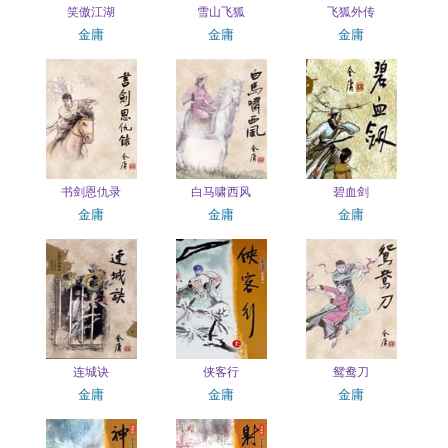
笑傲江湖
雪山飞狐
飞狐外传
金庸
金庸
金庸
书剑恩仇录
白马啸西风
碧血剑
金庸
金庸
金庸
连城诀
侠客行
鸳鸯刀
金庸
金庸
金庸