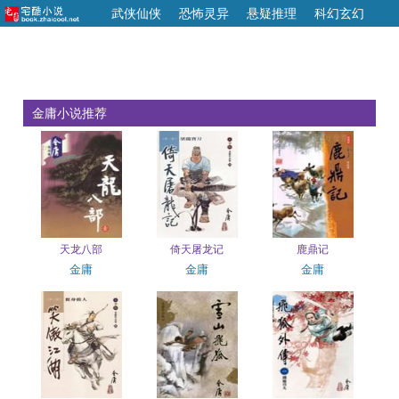
武侠仙侠
恐怖灵异
悬疑推理
科幻玄幻
文学历史
盗墓探险
青春校园
其他小说
金庸小说推荐
天龙八部
倚天屠龙记
鹿鼎记
金庸
金庸
金庸