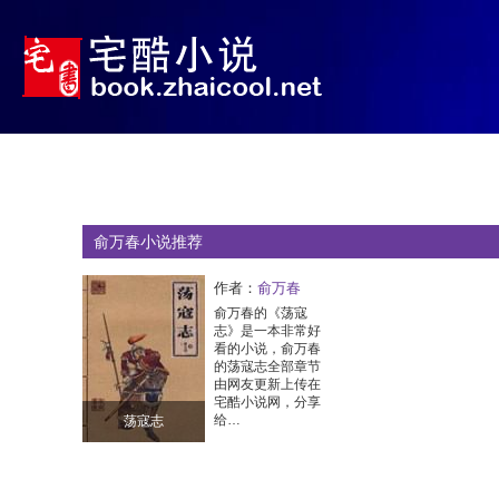
俞万春小说推荐
作者：
俞万春
俞万春的《荡寇
志》是一本非常好
看的小说，俞万春
的荡寇志全部章节
由网友更新上传在
宅酷小说网，分享
给…
荡寇志