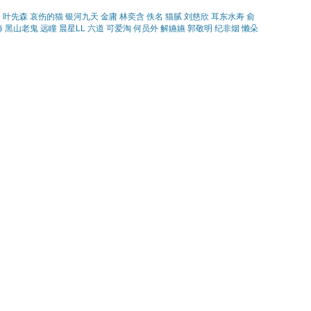
松
叶先森
哀伤的猫
银河九天
金庸
林奕含
佚名
猫腻
刘慈欣
耳东水寿
俞
柿
黑山老鬼
远瞳
晨星LL
六道
可爱淘
何员外
解嬿嬿
郭敬明
纪非烟
懒朵