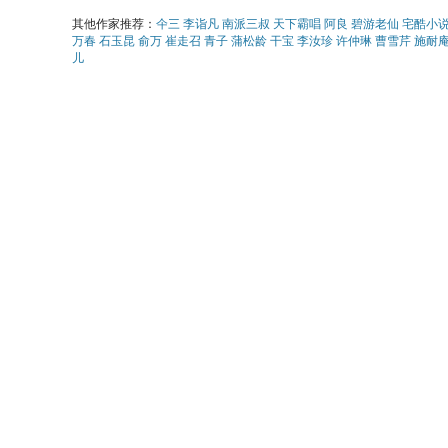
其他作家推荐：
仐三
李诣凡
南派三叔
天下霸唱
阿良
碧游老仙
宅酷小
万春
石玉昆
俞万
崔走召
青子
蒲松龄
干宝
李汝珍
许仲琳
曹雪芹
施耐
儿