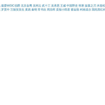
说
最爱MISIC伯爵
北京金鹰
吴闲云
贰十三
吴承恩
王威
中国野史
韩寒
旋翼之刃
木筱
庵
罗贯中
兰陵笑笑生
黄易
秦明
常书欣
周浩晖
卖报小郎君
紫金陈
柯南道尔
我吃西红