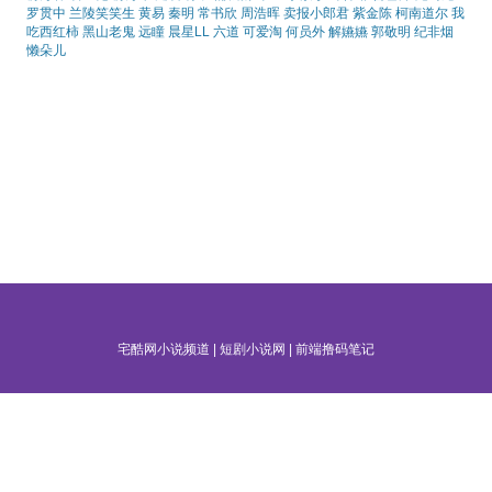
罗贯中
兰陵笑笑生
黄易
秦明
常书欣
周浩晖
卖报小郎君
紫金陈
柯南道尔
我
吃西红柿
黑山老鬼
远瞳
晨星LL
六道
可爱淘
何员外
解嬿嬿
郭敬明
纪非烟
懒朵儿
宅酷网小说频道
|
短剧小说网
|
前端撸码笔记