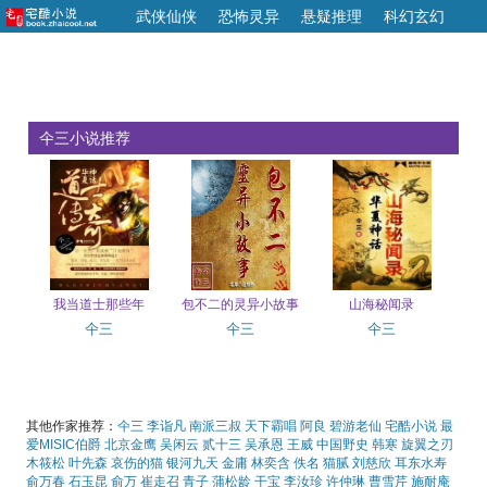
武侠仙侠
恐怖灵异
悬疑推理
科幻玄幻
文学历史
盗墓探险
青春校园
其他小说
仐三小说推荐
我当道士那些年
包不二的灵异小故事
山海秘闻录
仐三
仐三
仐三
其他作家推荐：
仐三
李诣凡
南派三叔
天下霸唱
阿良
碧游老仙
宅酷小说
最
爱MISIC伯爵
北京金鹰
吴闲云
贰十三
吴承恩
王威
中国野史
韩寒
旋翼之刃
木筱松
叶先森
哀伤的猫
银河九天
金庸
林奕含
佚名
猫腻
刘慈欣
耳东水寿
俞万春
石玉昆
俞万
崔走召
青子
蒲松龄
干宝
李汝珍
许仲琳
曹雪芹
施耐庵